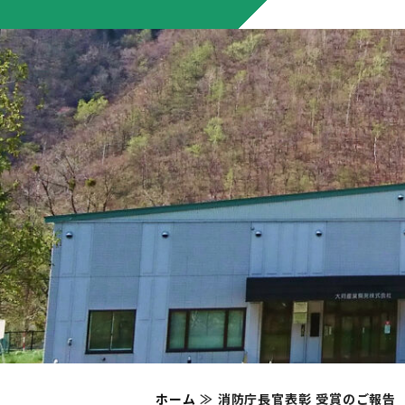
ホーム
≫
消防庁長官表彰 受賞のご報告