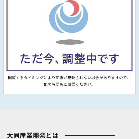
2025.06.19
北海道湧別高等学校様より感謝状を頂戴し
ました
2025.02.27
北海道森林管理局長賞（主任技術者表彰）
受賞のお知らせ
2025.02.18
林野庁長官賞受賞のお知らせ
閲覧するタイミングにより画像が反映されない場合がありますので、
他の時間もご確認ください。
2024.11.03
労働災害無災害日数4,000日達成！
2024.07.23
お陰様で創立６０周年を迎えました
2023.06.21
労働災害無災害日数3,500日達成！
大同産業開発とは