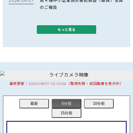
2026.04.07
第４種中小企業無災害記録証〈銀賞〉受賞
のご報告
2026.03.18
労働災害 無災害日数4,500日達成のお知ら
もっと見る
せ
2026.02.26
林野庁長官賞ならびに北海道森林管理局長
賞（監理技術者表彰）受賞のご報告
2026.01.08
JR北海道様より感謝状を拝受いたしました
最終更新：2026/08/07 02:49:36（取得失敗・前回画像を表示中）
2025.08.25
白滝管理ステーション見学会を開催しまし
た
2025.07.29
北海道開発局様より「令和７年度 工事成績
優秀企業認定書」を授与されました