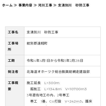
ホーム
≫
事業内容
≫
河川工事
≫
支湧別川 砂防工事
工事名
支湧別川 砂防工事
工事場
紋別郡遠軽町
所
工期
令和4年4月1日から令和5年2月28日
発注者
北海道オホーツク総合振興局網走建設部
工事概
施工延長 L=300m
要
掘削工 L=134.8m V=10700m3
3号遊佐地工の内、2号帯工
帯工 1基、Co打設 V=242m3、護床